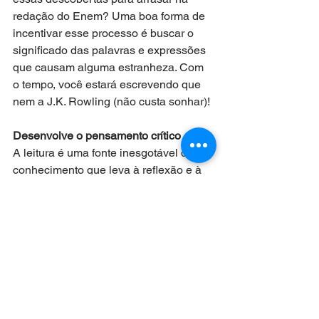
redação do Enem? Uma boa forma de 
incentivar esse processo é buscar o 
significado das palavras e expressões 
que causam alguma estranheza. Com 
o tempo, você estará escrevendo que 
nem a J.K. Rowling (não custa sonhar)!
Desenvolve o pensamento crítico
A leitura é uma fonte inesgotável de 
conhecimento que leva à reflexão e à 
fundamentação de suas opiniões. 
Mesmo uma obra de ficção tem algum 
ensinamento por trás da história. Com 
isso, você pode refletir a respeito das 
suas ideias e valores. Com base nas 
informações que leu, você será capaz 
de se posicionar e opinar com mais 
facilidade sobre diferentes assuntos. A 