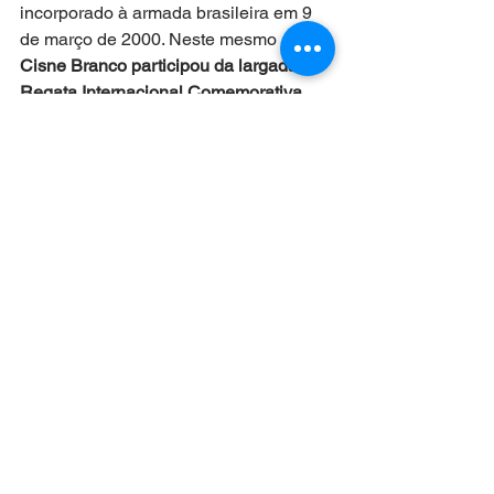
incorporado à armada brasileira em 9 
de março de 2000. Neste mesmo ano,
 o 
Cisne Branco participou da largada da 
Regata Internacional Comemorativa 
aos 500 Anos do Descobrimento do 
Brasil e percorreu a “Rota do 
Descobrimento”, de Portugal ao Brasil
.
Veja a seguir o vídeo de divulgação do 
evento náutico Velas Latinoamerica 
2022:
https://www.youtube.com/watch?
v=ij99ZxMJNsQ